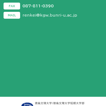
087-811-0390
FAX
renkei@kgw.bunri-u.ac.jp
MAIL