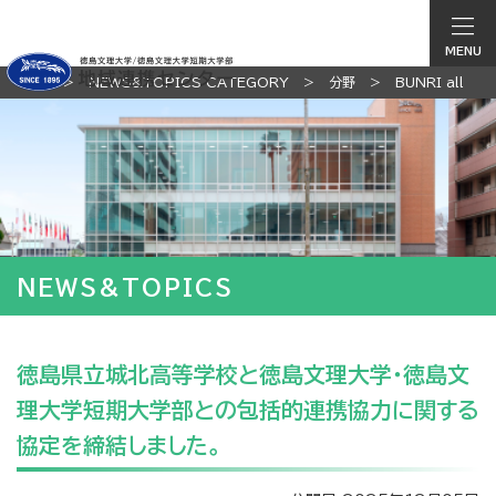
MENU
TOP
NEWS&TOPICS CATEGORY
分野
BUNRI all
NEWS&TOPICS
徳島県立城北高等学校と徳島文理大学・徳島文
理大学短期大学部との包括的連携協力に関する
協定を締結しました。