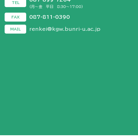
TEL
(月～金 平日 8:30～17:00)
087-811-0390
FAX
renkei@kgw.bunri-u.ac.jp
MAIL