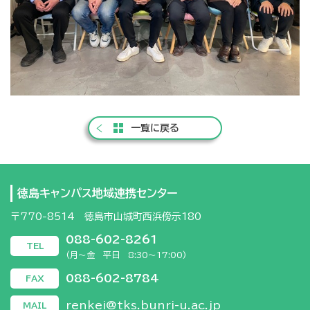
一覧に戻る
徳島キャンパス地域連携センター
〒770-8514 徳島市山城町西浜傍示180
088-602-8261
TEL
(月～金 平日 8:30～17:00)
088-602-8784
FAX
renkei@tks.bunri-u.ac.jp
MAIL