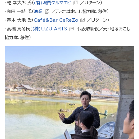
・乾 幸太郎 氏（
(有)鳴門クルマエビ
／Uターン）
・和田 一詩 氏（
漁業
／元・地域おこし協力隊、移住）
・春木 大地 氏（
Café&Bar CeReZo
／Uターン）
・髙橋 真冬氏（
(株)UZU ARTS
代表取締役／元・地域おこし
協力隊、移住）