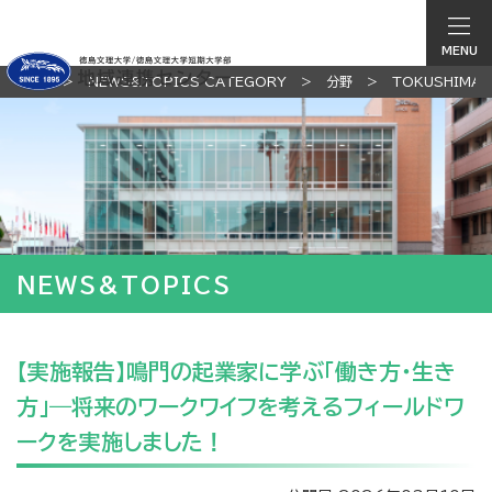
MENU
TOP
NEWS&TOPICS CATEGORY
分野
TOKUSHIMA
NEWS&TOPICS
【実施報告】鳴門の起業家に学ぶ「働き方・生き
方」―将来のワークワイフを考えるフィールドワ
ークを実施しました！