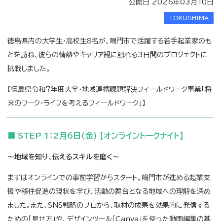
公開日 2026年03月10日
TOKUSHIMA
徳島県内の大学生・高校生8名が、鳴門市で活躍する若手起業家のも
とを訪ね、彼らの情熱やキャリア観に触れる3日間のプロジェクトに
挑戦しました。
【徳島県令和7年度大学・地域連携課題解決フィールドワーク事業「将
来のワーク・ライフを考えるフィールドワーク」】
■ STEP 1：2月6日(金) 【オンライントークナイト】
～地域を知り、伝えるスキルを磨く～
まずはオンラインでの事前学習からスタート。鳴門市が進める起業支
援や移住促進の現状を学び、活動の舞台となる地域への理解を深め
ました。また、SNS戦略のプロから、取材の成果を効果的に発信する
ための「見せ方」や、デザインツール「Canva」を使った動画編集の基