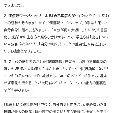
づきました。」
2. 価値観ワークショップによる「自己理解の深化」
取材やチーム活動
での経験をそのままにせず、「価値観ワークショップ」の手法を用いて
自分自身に落とし込みました。 「自分が何を大切にしたいか」を言語
化し、起業家の生き方と照らし合わせることで、学生らは「流されやす
い自分」に気づいたり、「自分の軸を持つことの重要性」を再確認した
りする機会となりました。
3. Z世代の感性を活かした「動画制作」
若者らしい視点で起業家の
魅力を切り取った動画を完成させました。チームで試行錯誤しながら
一つの作品を作り上げた経験では、「年上のメンバー相手でも、遠慮
せず意見を伝えることが大切」などコミュニケーション能力の重要性
などを学びました。
「動画という成果物だけでなく、自分自身と向き合い、悩み抜いた3
日間が最大の財産」
鳴門市での出会いと学びを糧に、参加した学生・