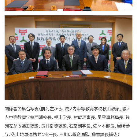
関係者の集合写真（前列左から、城ノ内中等教育学校秋山教頭、城ノ
内中等教育学校西浦校長、梶山学長、村崎理事長、早雲事務局長、後
列左から藤田教諭、長井指導教諭、石堂副学長、佐々木部長、岩崎参
与、佐山地域連携センター長、戸川広報企画監、藤巻課長補佐）