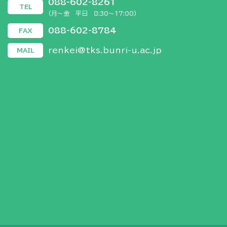
088-602-8261
TEL
(月～金 平日 8:30～17:00)
088-602-8784
FAX
renkei@tks.bunri-u.ac.jp
MAIL