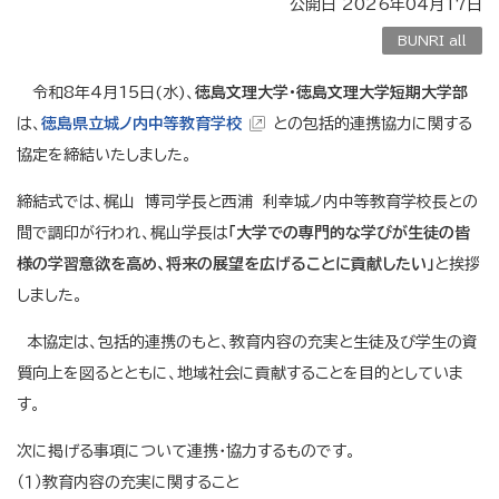
公開日 2026年04月17日
BUNRI all
令和8年4月15日(水)、
徳島文理大学・徳島文理大学短期大学部
は、
徳島県立城ノ内中等教育学校
との包括的連携協力に関する
協定を締結いたしました。
締結式では、梶山 博司学長と西浦 利幸城ノ内中等教育学校長との
間で調印が行われ、梶山学長は
「大学での専門的な学びが生徒の皆
様の学習意欲を高め、将来の展望を広げることに貢献したい」
と挨拶
しました。
本協定は、包括的連携のもと、教育内容の充実と生徒及び学生の資
質向上を図るとともに、地域社会に貢献することを目的としていま
す。
次に掲げる事項について連携・協力するものです。
（１）教育内容の充実に関すること