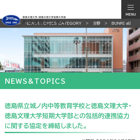
MENU
TOP
NEWS&TOPICS CATEGORY
分野
BUNRI all
NEWS&TOPICS
徳島県立城ノ内中等教育学校と徳島文理大学・
徳島文理大学短期大学部との包括的連携協力
に関する協定を締結しました。