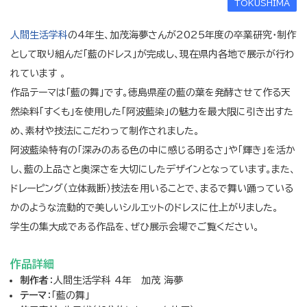
TOKUSHIMA
人間生活学科
の4年生、加茂海夢さんが2025年度の卒業研究・制作
として取り組んだ「藍のドレス」が完成し、現在県内各地で展示が行わ
れています 。
作品テーマは「藍の舞」です。徳島県産の藍の葉を発酵させて作る天
然染料「すくも」を使用した「阿波藍染」の魅力を最大限に引き出すた
め、素材や技法にこだわって制作されました。
阿波藍染特有の「深みのある色の中に感じる明るさ」や「輝き」を活か
し、藍の上品さと奥深さを大切にしたデザインとなっています。また、
ドレーピング（立体裁断）技法を用いることで、まるで舞い踊っている
かのような流動的で美しいシルエットのドレスに仕上がりました。
学生の集大成である作品を、ぜひ展示会場でご覧ください。
作品詳細
制作者
：人間生活学科 4年 加茂 海夢
テーマ
：「藍の舞」