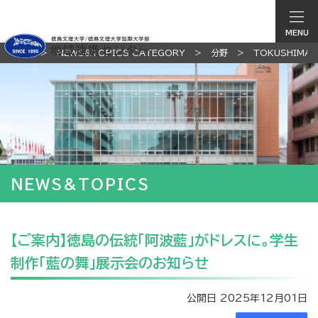
MENU
TOP
NEWS&TOPICS CATEGORY
分野
TOKUSHIMA
NEWS&TOPICS
【ご案内】徳島の伝統「阿波藍」がドレスに。学生
制作「藍の舞」展示会のお知らせ
公開日 2025年12月01日