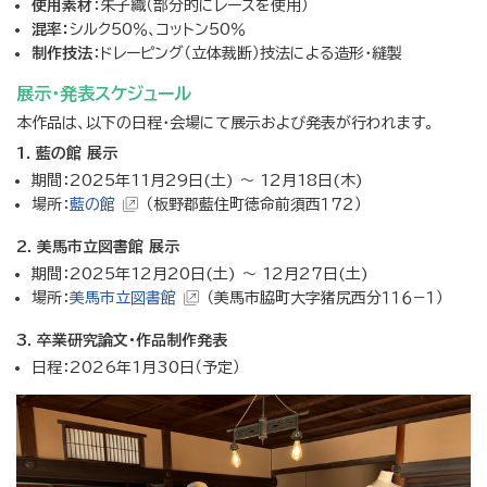
使用素材
：朱子織（部分的にレースを使用）
混率：
シルク50％、コットン50％
制作技法
：ドレーピング（立体裁断）技法による造形・縫製
展示・発表スケジュール
本作品は、以下の日程・会場にて展示および発表が行われます。
1.
藍の館 展示
期間：2025年11月29日(土) ～ 12月18日(木)
場所：
藍の館
（板野郡藍住町徳命前須西１７２）
2.
美馬市立図書館 展示
期間：2025年12月20日(土) ～ 12月27日(土)
場所：
美馬市立図書館
（美馬市脇町大字猪尻西分１１６−１）
3.
卒業研究論文・作品制作発表
日程：2026年1月30日（予定）