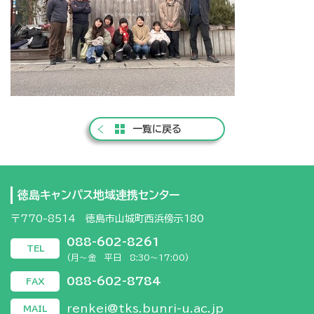
一覧に戻る
徳島キャンパス地域連携センター
〒770-8514 徳島市山城町西浜傍示180
088-602-8261
TEL
(月～金 平日 8:30～17:00)
088-602-8784
FAX
renkei@tks.bunri-u.ac.jp
MAIL