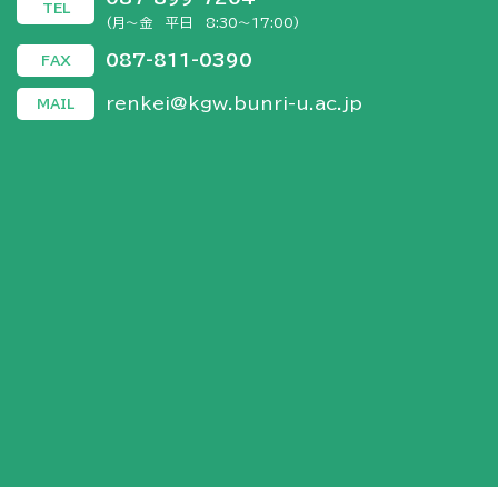
TEL
(月～金 平日 8:30～17:00)
087-811-0390
FAX
renkei@kgw.bunri-u.ac.jp
MAIL