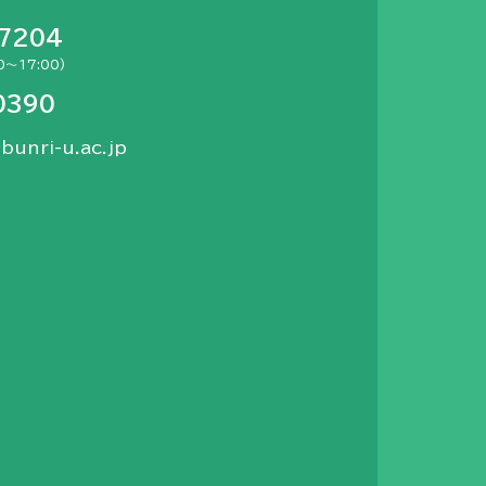
-7204
～17:00)
0390
bunri-u.ac.jp