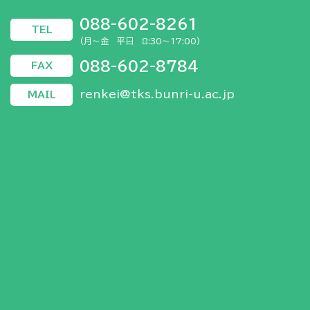
088-602-8261
TEL
(月～金 平日 8:30～17:00)
088-602-8784
FAX
renkei@tks.bunri-u.ac.jp
MAIL