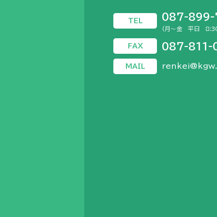
087-899
TEL
(月～金 平日 8:30
087-811-
FAX
renkei@kgw.
MAIL