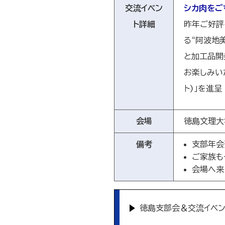
交流イベン
シカ肉をご
ト詳細
昨年ご好評
る“阿波地
と加工品開
お楽しみい
ト)」を進呈
会場
徳島文理大
備考
支部年会
ご家族も
会場へ来
徳島支部会＆交流イベン