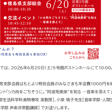
は、20２６年6月20日（土）5号館ボストンホールにて10:0
り、県支部会員はもとより特別会員のみなさまも年会費1000円
ト「シカ肉をごちそうに。“阿波地美栄”を知る ―音楽を添えて
部生活科学科食物専攻 准教授］、小泉 桃子先生［音楽学部・人間
楽学部 声楽非常勤講師］ でお送りします。