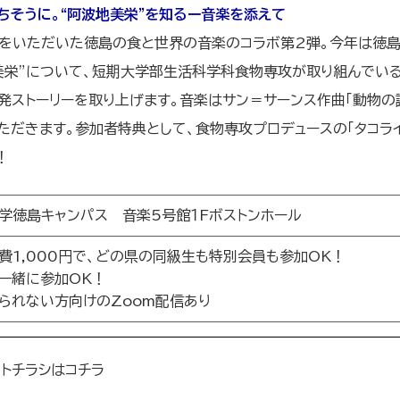
ちそうに。“阿波地美栄”を知るー音楽を添えて
をいただいた徳島の食と世界の音楽のコラボ第2弾。今年は徳
美栄”について、短期大学部生活科学科食物専攻が取り組んでい
発ストーリーを取り上げます。音楽はサン＝サーンス作曲「動物の
ただきます。参加者特典として、食物専攻プロデュースの「タコライ
！
学徳島キャンパス 音楽5号館１Fボストンホール
費1,000円で、どの県の同級生も特別会員も参加OK！
一緒に参加OK！
られない方向けのZoom配信あり
トチラシはコチラ