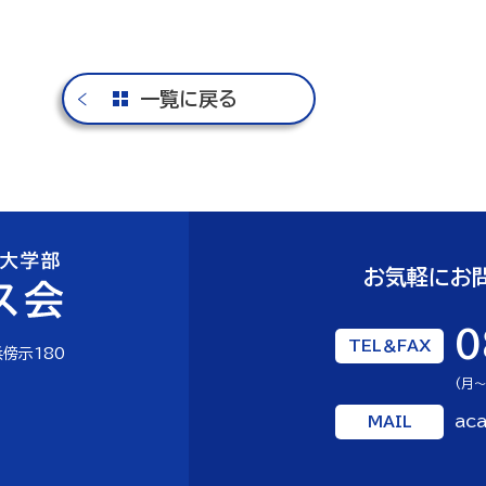
一覧に戻る
お気軽にお
0
TEL＆FAX
傍示180
(月～
aca
MAIL